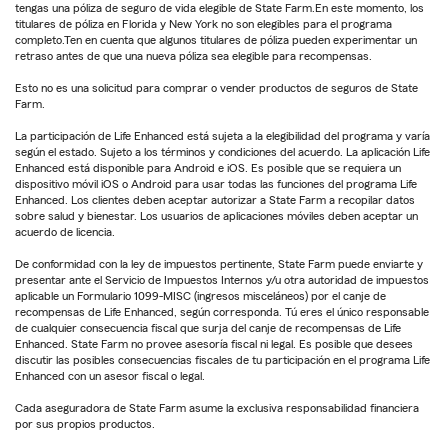
tengas una póliza de seguro de vida elegible de State Farm.En este momento, los
titulares de póliza en Florida y New York no son elegibles para el programa
completo.Ten en cuenta que algunos titulares de póliza pueden experimentar un
retraso antes de que una nueva póliza sea elegible para recompensas.
Esto no es una solicitud para comprar o vender productos de seguros de State
Farm.
La participación de Life Enhanced está sujeta a la elegibilidad del programa y varía
según el estado. Sujeto a los términos y condiciones del acuerdo. La aplicación Life
Enhanced está disponible para Android e iOS. Es posible que se requiera un
dispositivo móvil iOS o Android para usar todas las funciones del programa Life
Enhanced. Los clientes deben aceptar autorizar a State Farm a recopilar datos
sobre salud y bienestar. Los usuarios de aplicaciones móviles deben aceptar un
acuerdo de licencia.
De conformidad con la ley de impuestos pertinente, State Farm puede enviarte y
presentar ante el Servicio de Impuestos Internos y/u otra autoridad de impuestos
aplicable un Formulario 1099-MISC (ingresos misceláneos) por el canje de
recompensas de Life Enhanced, según corresponda. Tú eres el único responsable
de cualquier consecuencia fiscal que surja del canje de recompensas de Life
Enhanced. State Farm no provee asesoría fiscal ni legal. Es posible que desees
discutir las posibles consecuencias fiscales de tu participación en el programa Life
Enhanced con un asesor fiscal o legal.
Cada aseguradora de State Farm asume la exclusiva responsabilidad financiera
por sus propios productos.