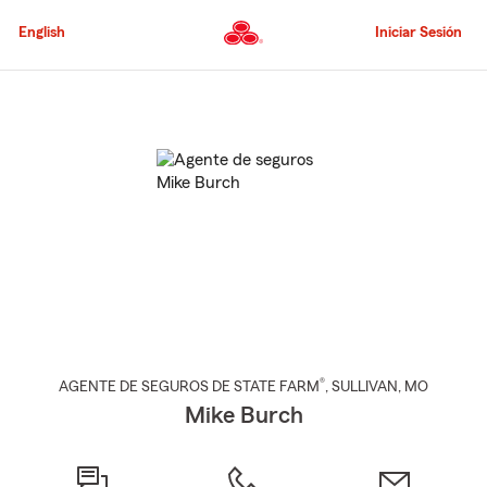
Pasar
al
English
Iniciar Sesión
contenido
principal
Comienzo
del
contenido
principal
®
AGENTE DE SEGUROS DE STATE FARM
,
SULLIVAN
, MO
Mike Burch