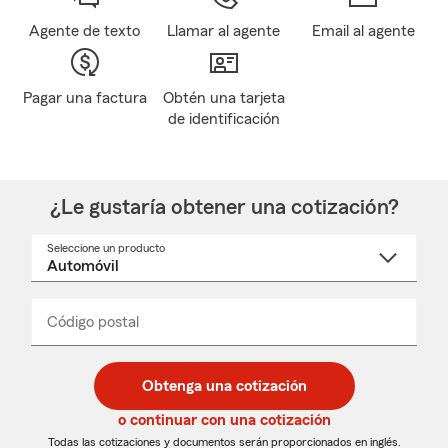
Agente de texto
Llamar al agente
Email al agente
Pagar una factura
Obtén una tarjeta
de identificación
¿Le gustaría obtener una cotización?
Seleccione un producto
Seleccione
un
nombre
de
producto
del
Código postal
Ingresa
Ingresa
_____
menú
un
un
desplegable
código
código
postal
postal
Obtenga una cotización
de
de
5
5
o continuar con una cotización
dígitos
dígitos
Todas las cotizaciones y documentos serán proporcionados en inglés.